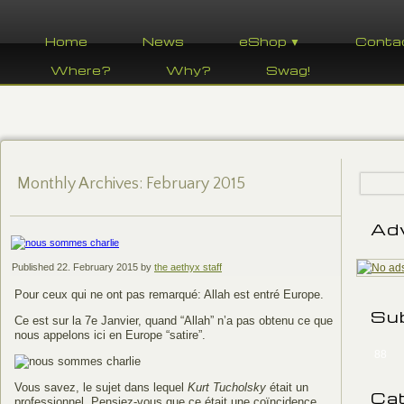
Home
News
eShop ▼
Conta
Where?
Why?
Swag!
Monthly Archives:
February 2015
Ad
Published
22. February 2015
by
the aethyx staff
Pour ceux qui ne ont pas remarqué: Allah est entré Europe.
Su
Ce est sur la 7e Janvier, quand “Allah” n’a pas obtenu ce que
nous appelons ici en Europe “satire”.
88
Vous savez, le sujet dans lequel
Kurt Tucholsky
était un
Ca
professionnel. Pensiez-vous que ce était une coïncidence