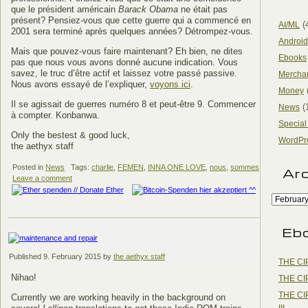
que le président américain
Barack Obama
ne était pas
présent? Pensiez-vous que cette guerre qui a commencé en
(
AI/ML
2001 sera terminé après quelques années? Détrompez-vous.
Android
Mais que pouvez-vous faire maintenant? Eh bien, ne dites
Ebooks
pas que nous vous avons donné aucune indication. Vous
savez, le truc d’être actif et laissez votre passé passive.
Mercha
Nous avons essayé de l’expliquer,
voyons ici
.
Money
Il se agissait de guerres numéro 8 et peut-être 9. Commencer
(
News
à compter. Konbanwa.
Special
Only the bestest & good luck,
WordPr
the aethyx staff
Posted in
News
Tags:
charlie
,
FEMEN
,
INNA ONE LOVE
,
nous
,
sommes
Ar
Leave a comment
Eb
Published
9. February 2015
by
the aethyx staff
THE CI
Nihao!
THE CI
THE CI
Currently we are working heavily in the background on
III