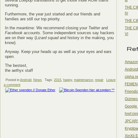
several
Lollipop
translations to get those Indie ROM trains
running.
THE CI
IV
Furthermore, the year just started and our friends and
families are still our top priority.
THE CI
In the meantime: We recommend closing your
Twitter
and
THE CI
Facebook
accounts. Some independent sources say hackers
VI
are on their way (
Lizard squad
and history in the making, you
know).
Re
Anyway. Keep your heads up as well as your eyes and ears
open.
Amazon
The bestest,
Android
the aethyx staff
cipha.n
Posted in
Android
,
News
Tags:
2015
,
happy
,
maintenance
,
repair
Leave
FEMEN
a comment
Friendi
Gizmeo
Google
href.nin
JPCAR
Kryptow
XinXii 